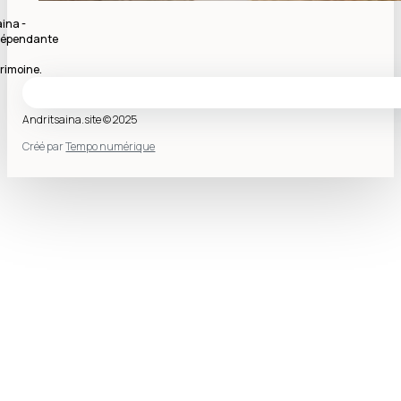
ina -
indépendante
rimoine.
Andritsaina.site © 2025
Créé par
Tempo numérique