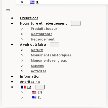
EL
Excursions
Nourriture et hébergement
Produits locaux
Restaurants
Hébergement
À voir et à faire
Nature
Monuments historiques
Monuments religieux
Musées
Activités
Information
Andritsaina
FR
EN
EL