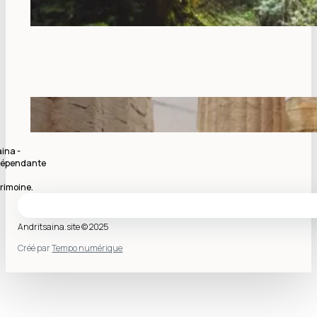
ina -
indépendante
rimoine.
Andritsaina.site © 2025
Créé par
Tempo numérique