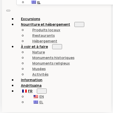
EL
Excursions
Nourriture et hébergement
Produits locaux
Restaurants
Hébergement
À voir et à faire
Nature
Monuments historiques
Monuments religieux
Musées
Activités
Information
Andritsaina
FR
EN
EL