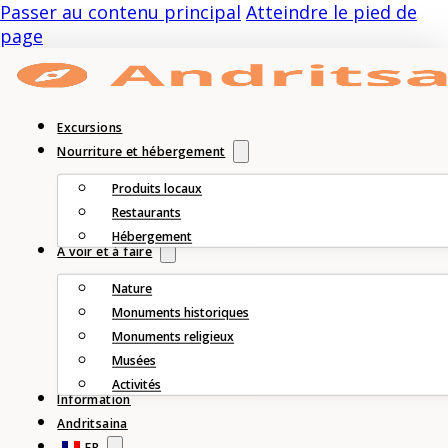
Passer au contenu principal
Atteindre le pied de
page
Excursions
Nourriture et hébergement
Produits locaux
Restaurants
Hébergement
À voir et à faire
Nature
Monuments historiques
Monuments religieux
Musées
Activités
Information
Andritsaina
FR