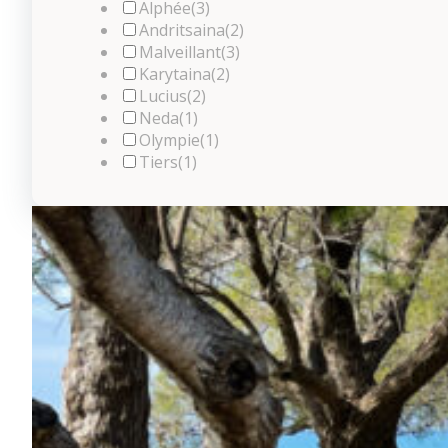
Alphée
(3)
Andritsaina
(2)
Malveillant
(3)
Karytaina
(2)
Lucius
(2)
Neda
(1)
Olympie
(1)
Tiers
(1)