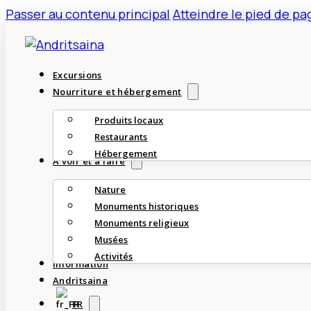
Passer au contenu principal
Atteindre le pied de pa
Excursions
Nourriture et hébergement
Produits locaux
Restaurants
Hébergement
À voir et à faire
Nature
Monuments historiques
Monuments religieux
Musées
Activités
Information
Andritsaina
FR