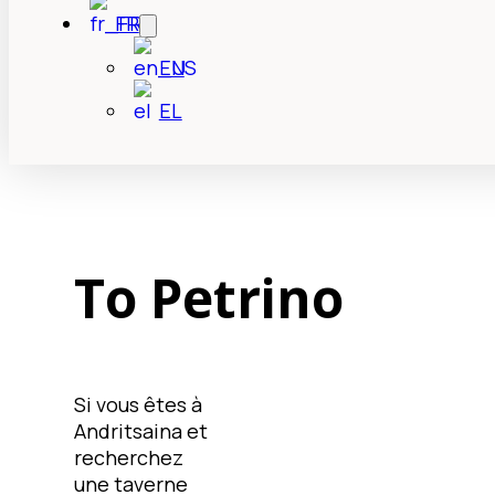
FR
EN
EL
To Petrino
Si vous êtes à
Andritsaina et
recherchez
une taverne