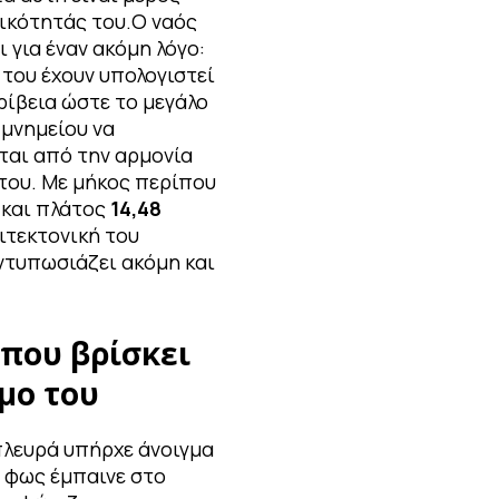
κότητάς του.Ο ναός
ι για έναν ακόμη λόγο:
 του έχουν υπολογιστεί
ρίβεια ώστε το μεγάλο
 μνημείου να
ται από την αρμονία
του. Με μήκος περίπου
και πλάτος
14,48
χιτεκτονική του
ντυπωσιάζει ακόμη και
 που βρίσκει
μο του
πλευρά υπήρχε άνοιγμα
 φως έμπαινε στο