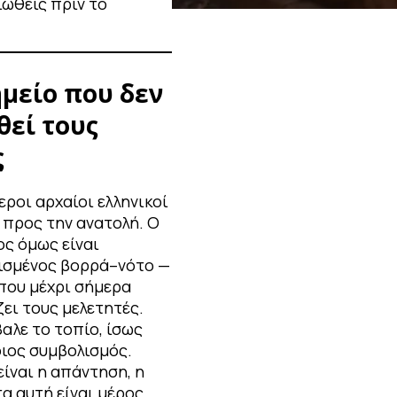
ιώθεις πριν το
μείο που δεν
θεί τους
ς
εροι αρχαίοι ελληνικοί
 προς την ανατολή. Ο
ος όμως είναι
ισμένος βορρά–νότο —
 που μέχρι σήμερα
ει τους μελετητές.
αλε το τοπίο, ίσως
ιος συμβολισμός.
είναι η απάντηση, η
α αυτή είναι μέρος