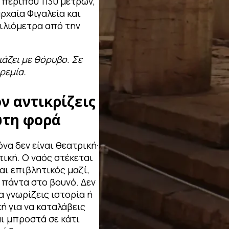
 περίπου 1130 μέτρων,
ρχαία Φιγαλεία και
χιλιόμετρα από την
.
άζει με θόρυβο. Σε
ηρεμία.
ν αντικρίζεις
ώτη φορά
να δεν είναι θεατρική·
τική. Ο ναός στέκεται
και επιβλητικός μαζί,
 πάντα στο βουνό. Δεν
α γνωρίζεις ιστορία ή
ή για να καταλάβεις
αι μπροστά σε κάτι