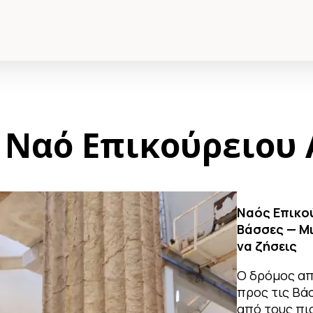
 Ναό Επικούρειου
Ναός Επικο
Βάσσες — Μι
να ζήσεις
Ο δρόμος απ
προς τις Βάσ
από τους πι