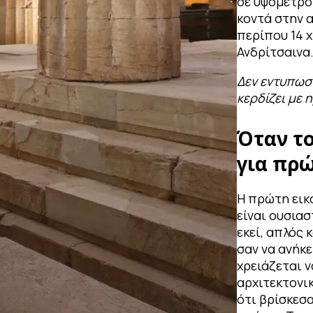
σε υψόμετρο
κοντά στην α
περίπου 14 
Ανδρίτσαινα
Δεν εντυπωσι
κερδίζει με 
Όταν το
για πρ
Η πρώτη εικό
είναι ουσιασ
εκεί, απλός 
σαν να ανήκε
χρειάζεται ν
αρχιτεκτονικ
ότι βρίσκεσ