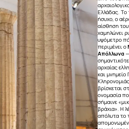
αρχαιολογικ
Ελλάδας. Το 
ήσυχο, ο αέρ
αίσθηση του
χαμηλώνει ρυ
υψόμετρο πά
περιμένει ο
Απόλλωνα
—
σημαντικότε
αρχαίας ελλ
και μνημείο
Κληρονομιά
βρίσκεται στ
ονομασία πο
σήμαινε «μι
βράχια». Η λ
απόλυτα το 
απομονωμένο