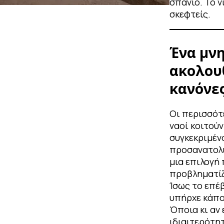
σπάνιο. Το ν
σκεφτείς.
Ένα μνη
ακολου
κανόνε
Οι περισσότ
ναοί κοιτούν
συγκεκριμέν
προσανατολ
μια επιλογή
προβληματίζ
Ίσως το επέβ
υπήρχε κάπο
Όποια κι αν 
ιδιαιτερότητ