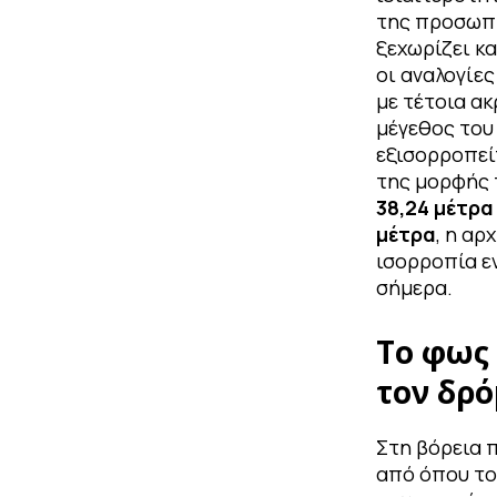
της προσωπι
ξεχωρίζει κα
οι αναλογίες
με τέτοια ακ
μέγεθος του
εξισορροπεί
της μορφής 
38,24 μέτρα
μέτρα
, η αρ
ισορροπία ε
σήμερα.
Το φως
τον δρό
Στη βόρεια 
από όπου το