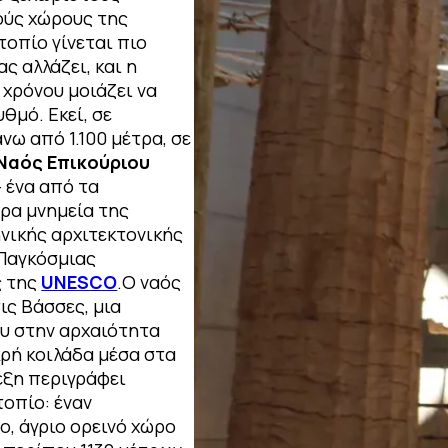
ούς χώρους της
τοπίο γίνεται πιο
ας αλλάζει, και η
 χρόνου μοιάζει να
θμό. Εκεί, σε
νω από 1.100 μέτρα, σε
Ναός Επικούριου
 ένα από τα
ρα μνημεία της
ηνικής αρχιτεκτονικής
 Παγκόσμιας
ς της
UNESCO
.Ο ναός
ις Βάσσες, μια
υ στην αρχαιότητα
κρή κοιλάδα μέσα στα
έξη περιγράφει
τοπίο: έναν
, άγριο ορεινό χώρο