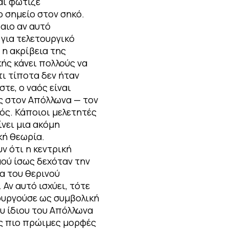
αι φώτιζε
ο σημείο στον σηκό.
βαιο αν αυτό
 για τελετουργικό
 η ακρίβεια της
ής κάνει πολλούς να
τι τίποτα δεν ήταν
στε, ο ναός είναι
 στον Απόλλωνα — τον
ός. Κάποιοι μελετητές
νει μια ακόμη
ή θεωρία.
ν ότι η κεντρική
αού ίσως δεχόταν την
α του θερινού
 Αν αυτό ισχύει, τότε
ουργούσε ως συμβολική
υ ίδιου του Απόλλωνα
ις πιο πρώιμες μορφές