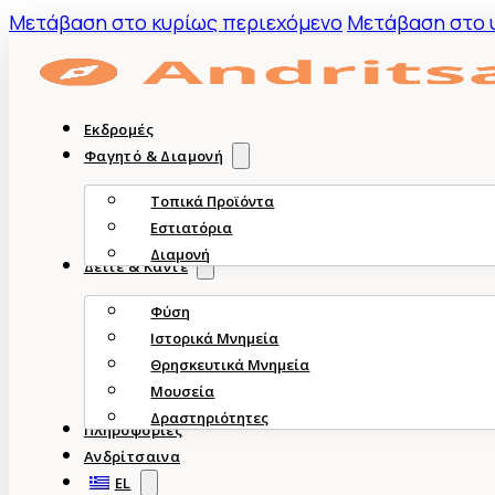
Mετάβαση στο κυρίως περιεχόμενο
Μετάβαση στο 
Εκδρομές
Φαγητό & Διαμονή
Τοπικά Προϊόντα
Εστιατόρια
Διαμονή
Δείτε & Κάντε
Φύση
Ιστορικά Μνημεία
Θρησκευτικά Μνημεία
Μουσεία
Δραστηριότητες
Πληροφορίες
Ανδρίτσαινα
EL