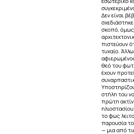
εσωτερικό κ
συγκεκριμέν
Δεν είναι βέ
σχεδιάστηκε
σκοπό, όμως
αρχιτεκτονικ
πιστεύουν ό
τυχαίο. Άλλω
αφιερωμένος
θεό του φωτ
έχουν προτεί
συναρπαστικ
Υποστηρίζου
στήλη του ν
πρώτη ακτίν
ηλιοστασίου.
το φως λειτ
παρουσία το
— μια από τ