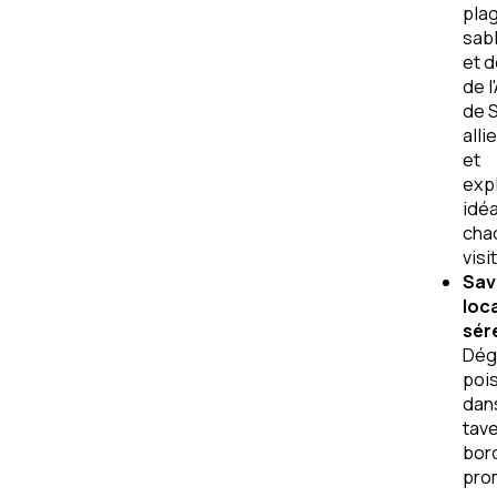
pla
sabl
et d
de l
de S
alli
et
expl
idéa
cha
visi
Sav
loca
séré
Dég
pois
dan
tav
bord
pro