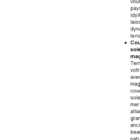
vou
pay
idyl
lai
dyn
la n
Cou
sole
mag
Ter
votr
ave
mag
cou
sole
mer 
alli
gra
anc
bea
natu