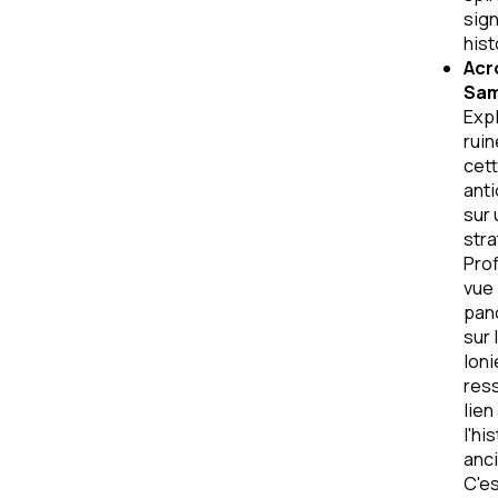
sign
hist
Acr
Sam
Expl
ruin
cett
anti
sur 
stra
Prof
vue
pan
sur 
Ioni
res
lien
l'hi
anc
C'es