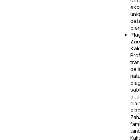
offr
exp
uni
dét
bien
Pla
Zac
Kak
Prof
tran
de l
natu
pla
sabl
des
clai
pla
Zah
fami
tan
Kak