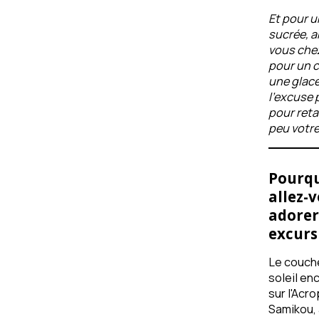
Et pour u
sucrée, a
vous che
pour un c
une glace
l'excuse 
pour reta
peu votre
Pourq
allez-
adorer
excurs
Le couch
soleil en
sur l'Acr
Samikou, 