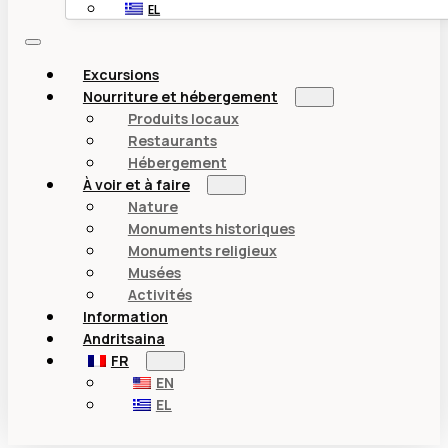
EL
Excursions
Nourriture et hébergement
Produits locaux
Restaurants
Hébergement
À voir et à faire
Nature
Monuments historiques
Monuments religieux
Musées
Activités
Information
Andritsaina
FR
EN
EL