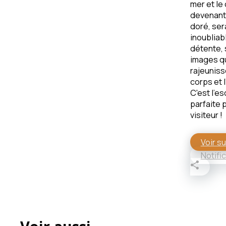
mer et le 
devenant
doré, ser
inoubliable
détente, 
images q
rajeuniss
corps et l
C'est l'e
parfaite 
visiteur !
Voir su
Notifi