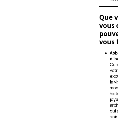
Que v
vous 
pouve
vous f
Abb
d'Is
Co
vot
exc
la v
mon
hist
joy
arch
qui 
spir