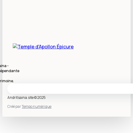
ina -
indépendante
rimoine.
Andritsaina.site © 2025
Créé par
Tempo numérique