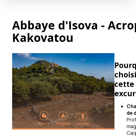
Abbaye d'Isova - Acro
Kakovatou
Pourq
chois
cette
excur
Ch
de 
Prof
magi
Caï