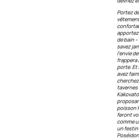
devriez ê
Portez d
vêtemen
confortab
apportez 
de bain –
savez ja
l’envie d
frappera 
porte. Et 
avez faim
cherchez 
tavernes
Kakovato
proposan
poisson f
feront vo
comme un
un festin
Poséidon