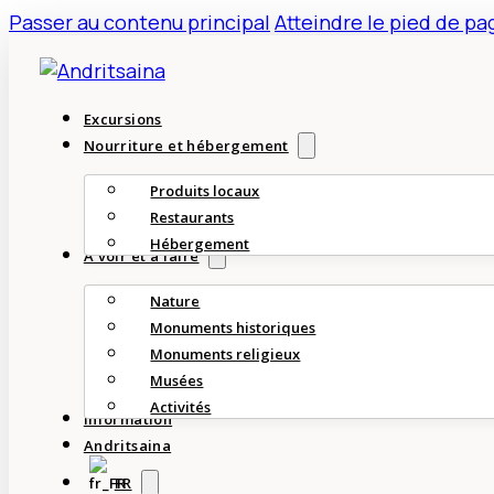
Passer au contenu principal
Atteindre le pied de pa
Excursions
Nourriture et hébergement
Produits locaux
Restaurants
Hébergement
À voir et à faire
Nature
Monuments historiques
Monuments religieux
Musées
Activités
Information
Andritsaina
FR