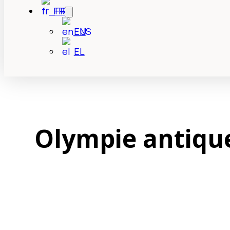
FR
EN
EL
Olympie antiqu