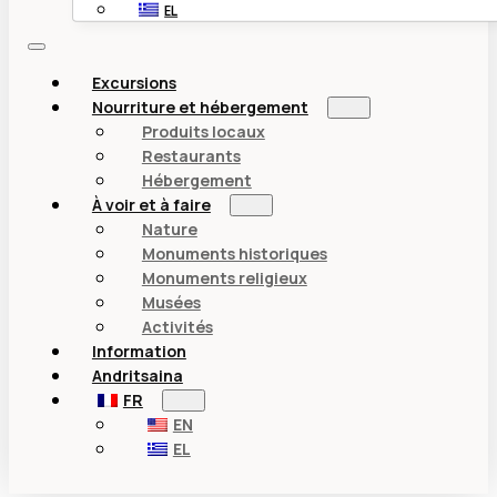
EL
Excursions
Nourriture et hébergement
Produits locaux
Restaurants
Hébergement
À voir et à faire
Nature
Monuments historiques
Monuments religieux
Musées
Activités
Information
Andritsaina
FR
EN
EL