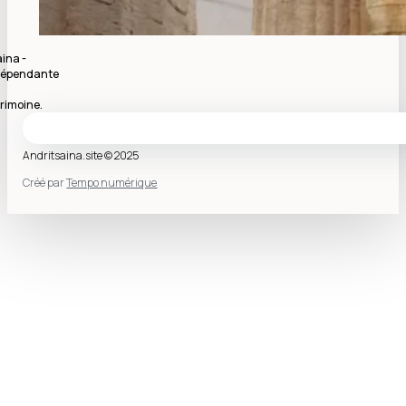
ina -
indépendante
rimoine.
Andritsaina.site © 2025
Créé par
Tempo numérique