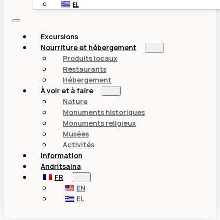
EL
Excursions
Nourriture et hébergement
Produits locaux
Restaurants
Hébergement
À voir et à faire
Nature
Monuments historiques
Monuments religieux
Musées
Activités
Information
Andritsaina
FR
EN
EL