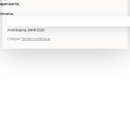
indépendante
rimoine.
Andritsaina.site © 2025
Créé par
Tempo numérique