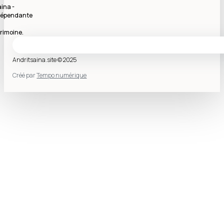
ina -
indépendante
rimoine.
Andritsaina.site © 2025
Créé par
Tempo numérique