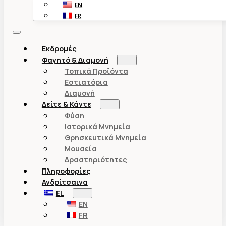
EN
FR
Εκδρομές
Φαγητό & Διαμονή
Τοπικά Προϊόντα
Εστιατόρια
Διαμονή
Δείτε & Κάντε
Φύση
Ιστορικά Μνημεία
Θρησκευτικά Μνημεία
Μουσεία
Δραστηριότητες
Πληροφορίες
Ανδρίτσαινα
EL
EN
FR