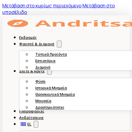
Mετάβαση στο κυρίως περιεχόμενο
Μετάβαση στο
υποσέλιδο
Εκδρομές
Φαγητό & Διαμονή
Τοπικά Προϊόντα
Εστιατόρια
Διαμονή
Δείτε & Κάντε
Φύση
Ιστορικά Μνημεία
Θρησκευτικά Μνημεία
Μουσεία
Δραστηριότητες
Πληροφορίες
Ανδρίτσαινα
EL