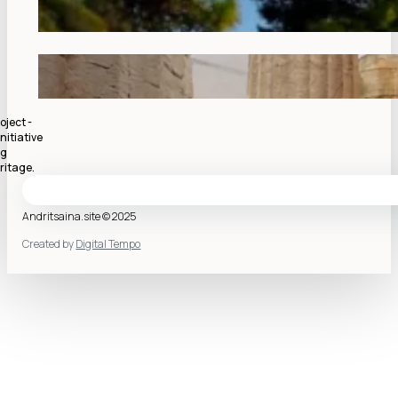
oject -
nitiative
ng
ritage.
Andritsaina.site © 2025
Created by
Digital Tempo