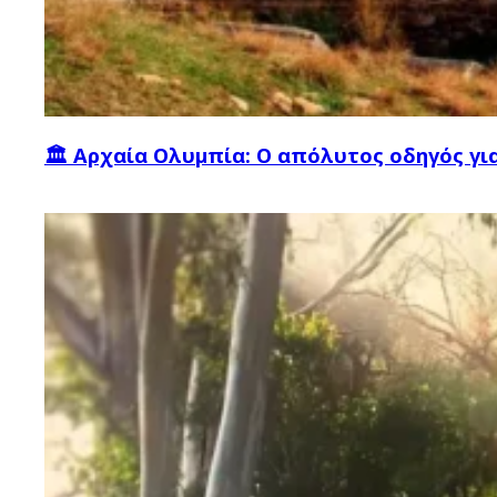
🏛 Αρχαία Ολυμπία: Ο απόλυτος οδηγός γι