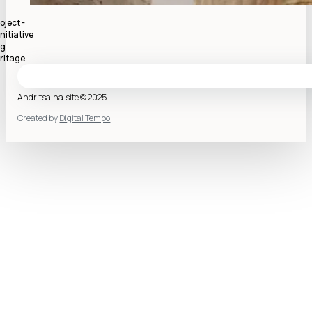
oject -
nitiative
ng
ritage.
Andritsaina.site © 2025
Created by
Digital Tempo