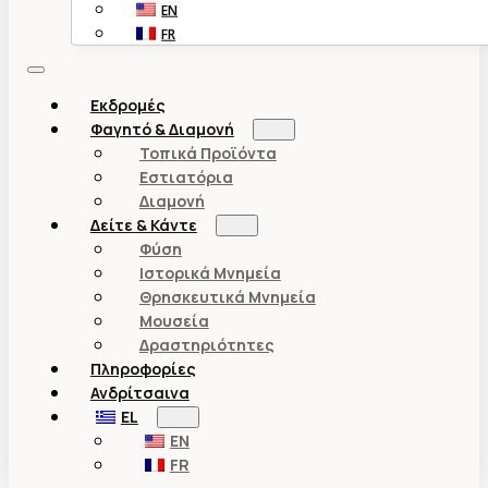
EN
FR
Εκδρομές
Φαγητό & Διαμονή
Τοπικά Προϊόντα
Εστιατόρια
Διαμονή
Δείτε & Κάντε
Φύση
Ιστορικά Μνημεία
Θρησκευτικά Μνημεία
Μουσεία
Δραστηριότητες
Πληροφορίες
Ανδρίτσαινα
EL
EN
FR