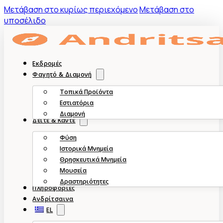
Mετάβαση στο κυρίως περιεχόμενο
Μετάβαση στο
υποσέλιδο
Εκδρομές
Φαγητό & Διαμονή
Τοπικά Προϊόντα
Εστιατόρια
Διαμονή
Δείτε & Κάντε
Φύση
Ιστορικά Μνημεία
Θρησκευτικά Μνημεία
Μουσεία
Δραστηριότητες
Πληροφορίες
Ανδρίτσαινα
EL