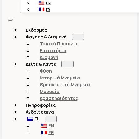
EN
FR
Εκδρομές
Φαγητό & Διαμονή
Τοπικά Προϊόντα
Εστιατόρια
Διαμονή
Δείτε & Κάντε
Φύση
Ιστορικά Μνημεία
Θρησκευτικά Μνημεία
Μουσεία
Δραστηριότητες
Πληροφορίες
Ανδρίτσαινα
EL
EN
FR