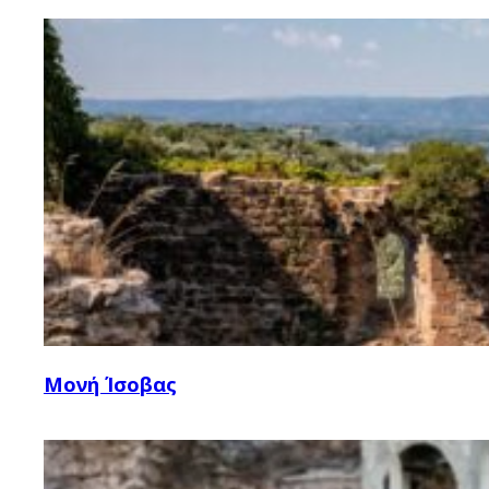
Μονή Ίσοβας