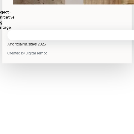
oject -
nitiative
ng
ritage.
Andritsaina.site © 2025
Created by
Digital Tempo