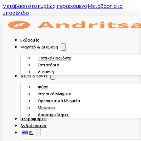
Mετάβαση στο κυρίως περιεχόμενο
Μετάβαση στο
υποσέλιδο
Εκδρομές
Φαγητό & Διαμονή
Τοπικά Προϊόντα
Εστιατόρια
Διαμονή
Δείτε & Κάντε
Φύση
Ιστορικά Μνημεία
Θρησκευτικά Μνημεία
Μουσεία
Δραστηριότητες
Πληροφορίες
Ανδρίτσαινα
EL